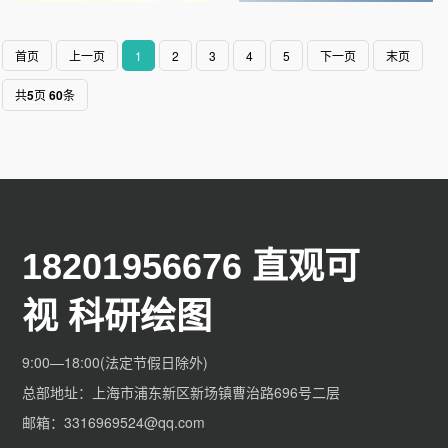
首页
上一页
1
2
3
4
5
下一页
末页
共
5
页
60
条
18201956676 直观可
视 科研绘图
9:00—18:00(法定节假日除外)
总部地址：上海市浦东新区新场镇曹治路696号二层
邮箱：3316969524@qq.com