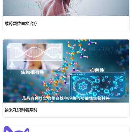
载药颗粒血栓治疗
纳米孔识别氨基酸